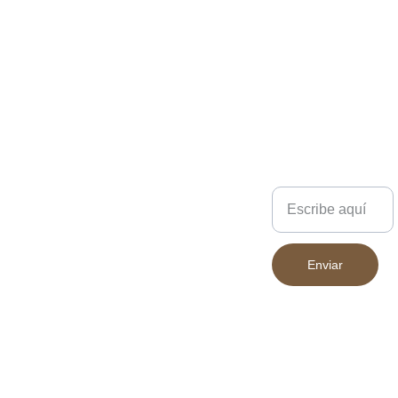
el día a día, aventuras al
aire libre o escapadas de fin
de semana. ¡Lleva todo lo
que necesitas con
seguridad y estilo!
Los colores pueden variar
ligeramente según la
pantalla desde la que se
Escríbenos
visualicen.
Enviar
683 394 852