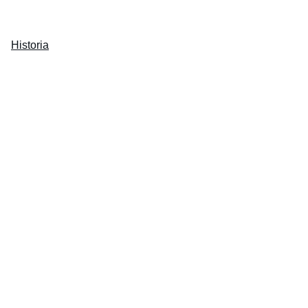
Inicio
Productos
carrito
Historia
Ferias
Blog