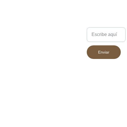
ligeramente según la
pantalla desde la que se
visualicen.
Escríbenos
Enviar
683 394 852
Declaración 
INICIO
Accesibilidad
PRODUCT
Política de 
OS
privacidad