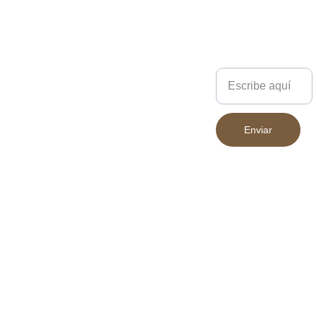
ligeramente según la
pantalla desde la que se
visualicen.
Escríbenos
Enviar
683 394 852
Declaración 
INICIO
Accesibilidad
PRODUCT
Política de 
OS
privacidad