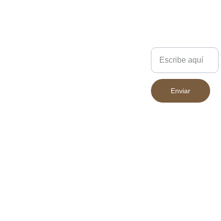
ligeramente según la
pantalla desde la que se
visualicen.
Escríbenos
Enviar
683 394 852
Declaración 
INICIO
Accesibilidad
PRODUCT
Política de 
OS
privacidad