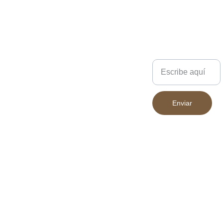
Los colores pueden variar
ligeramente según la
pantalla desde la que se
visualicen.
Escríbenos
Enviar
683 394 852
Declaración 
INICIO
Accesibilidad
PRODUCT
Política de 