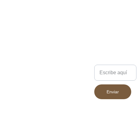
el día a día, aventuras al
aire libre o escapadas de fin
de semana. ¡Lleva todo lo
que necesitas con
seguridad y estilo!
Los colores pueden variar
ligeramente según la
pantalla desde la que se
Escríbenos
visualicen.
Enviar
683 394 852