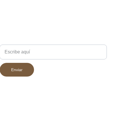
o lo que necesitas con seguridad y estilo!
riar ligeramente según la pantalla desde la que se
Escríbenos
Enviar