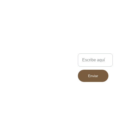
el día a día, aventuras al
aire libre o escapadas de fin
de semana. ¡Lleva todo lo
que necesitas con
seguridad y estilo!
Los colores pueden variar
ligeramente según la
pantalla desde la que se
Escríbenos
visualicen.
Enviar
683 394 852