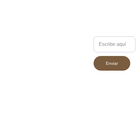
Escríbenos
Enviar
683 394 852
Declaración 
INICIO
Accesibilidad
PRODUCT
Política de 