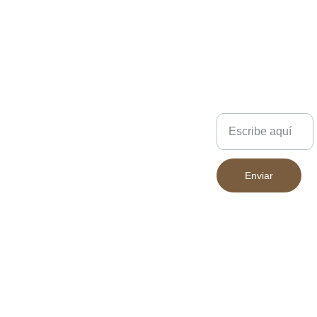
Estilo libre
Escríbenos
Hecho a mano, pero con propósito
Enviar
683 394 852
Piezas que duran
Declaración 
INICIO